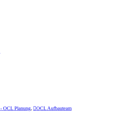
…
- OCL Planung
,
OCL Aufbauteam