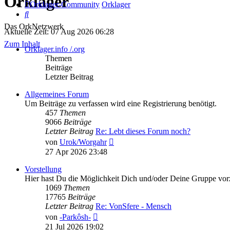
Orklager
Orklager-Community
Orklager
Suche
Das OrkNetzwerk
Aktuelle Zeit: 07 Aug 2026 06:28
Zum Inhalt
Orklager.info /.org
Themen
Beiträge
Letzter Beitrag
Allgemeines Forum
Um Beiträge zu verfassen wird eine Registrierung benötigt.
457
Themen
9066
Beiträge
Letzter Beitrag
Re: Lebt dieses Forum noch?
Neuester
von
Urok/Worgahr
Beitrag
27 Apr 2026 23:48
Vorstellung
Hier hast Du die Möglichkeit Dich und/oder Deine Gruppe vorz
1069
Themen
17765
Beiträge
Letzter Beitrag
Re: VonSfere - Mensch
Neuester
von
-Parkôsh-
Beitrag
21 Jul 2026 19:02