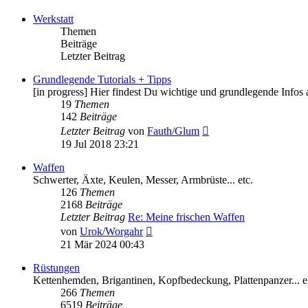
Werkstatt
Themen
Beiträge
Letzter Beitrag
Grundlegende Tutorials + Tipps
[in progress] Hier findest Du wichtige und grundlegende Infos
19
Themen
142
Beiträge
Neuester
Letzter Beitrag
von
Fauth/Glum
Beitrag
19 Jul 2018 23:21
Waffen
Schwerter, Äxte, Keulen, Messer, Armbrüste... etc.
126
Themen
2168
Beiträge
Letzter Beitrag
Re: Meine frischen Waffen
Neuester
von
Urok/Worgahr
Beitrag
21 Mär 2024 00:43
Rüstungen
Kettenhemden, Brigantinen, Kopfbedeckung, Plattenpanzer... e
266
Themen
6519
Beiträge