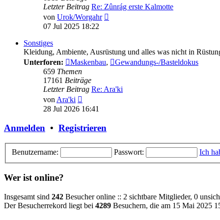
Letzter Beitrag
Re: Zûnrág erste Kalmotte
Neuester
von
Urok/Worgahr
Beitrag
07 Jul 2025 18:22
Sonstiges
Kleidung, Ambiente, Ausrüstung und alles was nicht in Rüstun
Unterforen:
Maskenbau
,
Gewandungs-/Basteldokus
659
Themen
17161
Beiträge
Letzter Beitrag
Re: Ara'ki
Neuester
von
Ara'ki
Beitrag
28 Jul 2026 16:41
Anmelden
•
Registrieren
Benutzername:
Passwort:
Ich ha
Wer ist online?
Insgesamt sind
242
Besucher online :: 2 sichtbare Mitglieder, 0 unsi
Der Besucherrekord liegt bei
4289
Besuchern, die am 15 Mai 2025 15: