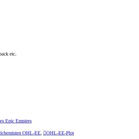
ack etc.
es Epic Empires
Alchemisten OHL-EE
,
OHL-EE-Plot