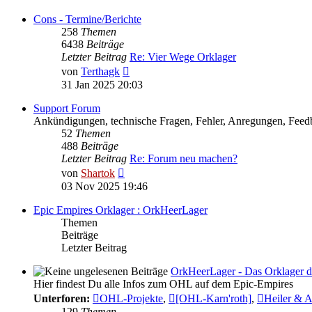
Cons - Termine/Berichte
258
Themen
6438
Beiträge
Letzter Beitrag
Re: Vier Wege Orklager
Neuester
von
Terthagk
Beitrag
31 Jan 2025 20:03
Support Forum
Ankündigungen, technische Fragen, Fehler, Anregungen, Feedb
52
Themen
488
Beiträge
Letzter Beitrag
Re: Forum neu machen?
Neuester
von
Shartok
Beitrag
03 Nov 2025 19:46
Epic Empires Orklager : OrkHeerLager
Themen
Beiträge
Letzter Beitrag
OrkHeerLager - Das Orklager d
Hier findest Du alle Infos zum OHL auf dem Epic-Empires
Unterforen:
OHL-Projekte
,
[OHL-Karn'roth]
,
Heiler & 
129
Themen