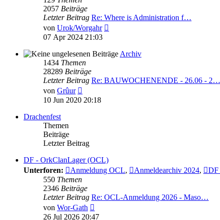
2057
Beiträge
Letzter Beitrag
Re: Where is Administration f…
Neuester
von
Urok/Worgahr
Beitrag
07 Apr 2024 21:03
Archiv
1434
Themen
28289
Beiträge
Letzter Beitrag
Re: BAUWOCHENENDE - 26.06 - 2
Neuester
von
Grûur
Beitrag
10 Jun 2020 20:18
Drachenfest
Themen
Beiträge
Letzter Beitrag
DF - OrkClanLager (OCL)
Unterforen:
Anmeldung OCL
,
Anmeldearchiv 2024
,
DF 
550
Themen
2346
Beiträge
Letzter Beitrag
Re: OCL-Anmeldung 2026 - Maso…
Neuester
von
Wor-Gath
Beitrag
26 Jul 2026 20:47