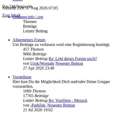
Das OrkNetzwerk
Aktuelle Zeit: 07 Aug 2026 07:05
Zum Inhalt
Orklager.info /.org
Themen
Beiträge
Letzter Beitrag
Allgemeines Forum
Um Beiträge zu verfassen wird eine Registrierung benötigt.
457
Themen
9066
Beiträge
Letzter Beitrag
Re: Lebt dieses Forum noch?
von
Urok/Worgahr
Neuester Beitrag
27 Apr 2026 23:48
Vorstellung
Hier hast Du die Möglichkeit Dich und/oder Deine Gruppe
vorzustellen.
1069
Themen
17765
Beiträge
Letzter Beitrag
Re: VonSfere - Mensch
von
-Parkôsh-
Neuester Beitrag
21 Jul 2026 19:02