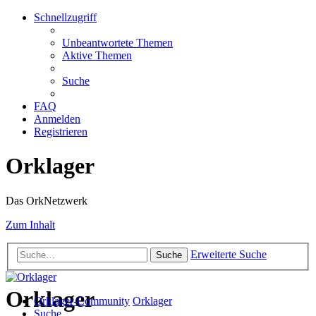
Schnellzugriff
Unbeantwortete Themen
Aktive Themen
Suche
FAQ
Anmelden
Registrieren
Orklager
Das OrkNetzwerk
Zum Inhalt
Erweiterte Suche
Suche
Orklager
Orklager-Community
Orklager
Suche