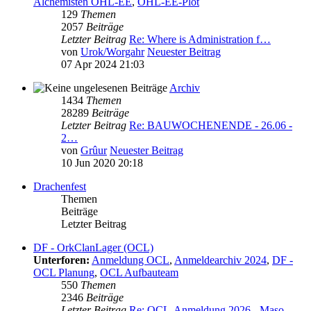
Alchemisten OHL-EE
,
OHL-EE-Plot
129
Themen
2057
Beiträge
Letzter Beitrag
Re: Where is Administration f…
von
Urok/Worgahr
Neuester Beitrag
07 Apr 2024 21:03
Archiv
1434
Themen
28289
Beiträge
Letzter Beitrag
Re: BAUWOCHENENDE - 26.06 -
2…
von
Grûur
Neuester Beitrag
10 Jun 2020 20:18
Drachenfest
Themen
Beiträge
Letzter Beitrag
DF - OrkClanLager (OCL)
Unterforen:
Anmeldung OCL
,
Anmeldearchiv 2024
,
DF -
OCL Planung
,
OCL Aufbauteam
550
Themen
2346
Beiträge
Letzter Beitrag
Re: OCL-Anmeldung 2026 - Maso…