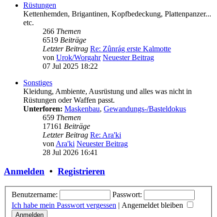
Rüstungen
Kettenhemden, Brigantinen, Kopfbedeckung, Plattenpanzer...
etc.
266
Themen
6519
Beiträge
Letzter Beitrag
Re: Zûnrág erste Kalmotte
von
Urok/Worgahr
Neuester Beitrag
07 Jul 2025 18:22
Sonstiges
Kleidung, Ambiente, Ausrüstung und alles was nicht in
Rüstungen oder Waffen passt.
Unterforen:
Maskenbau
,
Gewandungs-/Basteldokus
659
Themen
17161
Beiträge
Letzter Beitrag
Re: Ara'ki
von
Ara'ki
Neuester Beitrag
28 Jul 2026 16:41
Anmelden
•
Registrieren
Benutzername:
Passwort:
Ich habe mein Passwort vergessen
|
Angemeldet bleiben