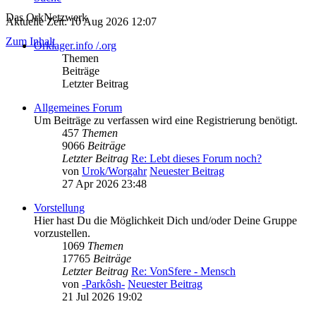
Das OrkNetzwerk
Aktuelle Zeit: 10 Aug 2026 12:07
Zum Inhalt
Orklager.info /.org
Themen
Beiträge
Letzter Beitrag
Allgemeines Forum
Um Beiträge zu verfassen wird eine Registrierung benötigt.
457
Themen
9066
Beiträge
Letzter Beitrag
Re: Lebt dieses Forum noch?
von
Urok/Worgahr
Neuester Beitrag
27 Apr 2026 23:48
Vorstellung
Hier hast Du die Möglichkeit Dich und/oder Deine Gruppe
vorzustellen.
1069
Themen
17765
Beiträge
Letzter Beitrag
Re: VonSfere - Mensch
von
-Parkôsh-
Neuester Beitrag
21 Jul 2026 19:02