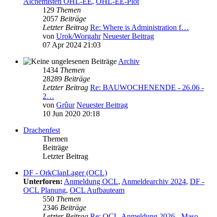
Alchemisten OHL-EE
,
OHL-EE-Plot
129
Themen
2057
Beiträge
Letzter Beitrag
Re: Where is Administration f…
von
Urok/Worgahr
Neuester Beitrag
07 Apr 2024 21:03
Archiv
1434
Themen
28289
Beiträge
Letzter Beitrag
Re: BAUWOCHENENDE - 26.06 -
2…
von
Grûur
Neuester Beitrag
10 Jun 2020 20:18
Drachenfest
Themen
Beiträge
Letzter Beitrag
DF - OrkClanLager (OCL)
Unterforen:
Anmeldung OCL
,
Anmeldearchiv 2024
,
DF -
OCL Planung
,
OCL Aufbauteam
550
Themen
2346
Beiträge
Letzter Beitrag
Re: OCL-Anmeldung 2026 - Maso…