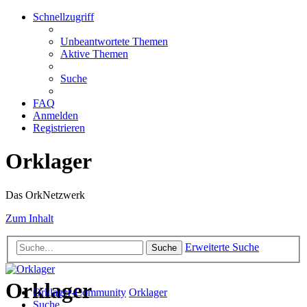
Schnellzugriff
Unbeantwortete Themen
Aktive Themen
Suche
FAQ
Anmelden
Registrieren
Orklager
Das OrkNetzwerk
Zum Inhalt
Erweiterte Suche
Suche
Orklager
Orklager-Community
Orklager
Suche