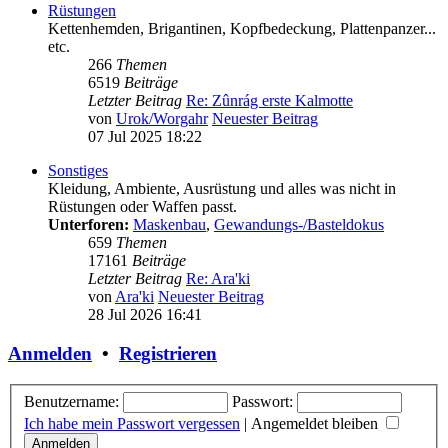
Rüstungen
Kettenhemden, Brigantinen, Kopfbedeckung, Plattenpanzer...
etc.
266
Themen
6519
Beiträge
Letzter Beitrag
Re: Zûnrág erste Kalmotte
von
Urok/Worgahr
Neuester Beitrag
07 Jul 2025 18:22
Sonstiges
Kleidung, Ambiente, Ausrüstung und alles was nicht in
Rüstungen oder Waffen passt.
Unterforen:
Maskenbau
,
Gewandungs-/Basteldokus
659
Themen
17161
Beiträge
Letzter Beitrag
Re: Ara'ki
von
Ara'ki
Neuester Beitrag
28 Jul 2026 16:41
Anmelden
•
Registrieren
Benutzername:
Passwort:
Ich habe mein Passwort vergessen
|
Angemeldet bleiben