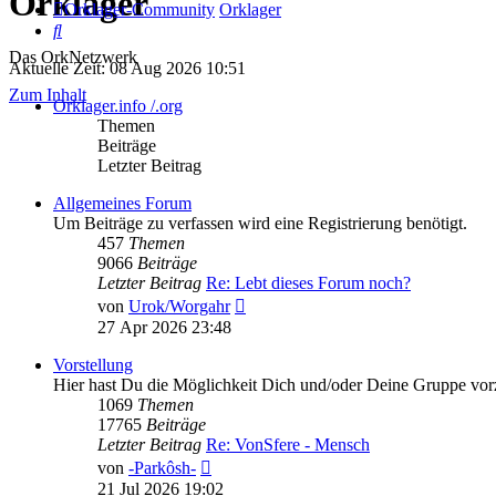
Orklager
Orklager-Community
Orklager
Suche
Das OrkNetzwerk
Aktuelle Zeit: 08 Aug 2026 10:51
Zum Inhalt
Orklager.info /.org
Themen
Beiträge
Letzter Beitrag
Allgemeines Forum
Um Beiträge zu verfassen wird eine Registrierung benötigt.
457
Themen
9066
Beiträge
Letzter Beitrag
Re: Lebt dieses Forum noch?
Neuester
von
Urok/Worgahr
Beitrag
27 Apr 2026 23:48
Vorstellung
Hier hast Du die Möglichkeit Dich und/oder Deine Gruppe vorz
1069
Themen
17765
Beiträge
Letzter Beitrag
Re: VonSfere - Mensch
Neuester
von
-Parkôsh-
Beitrag
21 Jul 2026 19:02