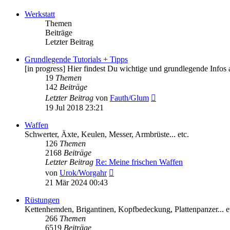
Werkstatt
Themen
Beiträge
Letzter Beitrag
Grundlegende Tutorials + Tipps
[in progress] Hier findest Du wichtige und grundlegende Infos
19
Themen
142
Beiträge
Neuester
Letzter Beitrag
von
Fauth/Glum
Beitrag
19 Jul 2018 23:21
Waffen
Schwerter, Äxte, Keulen, Messer, Armbrüste... etc.
126
Themen
2168
Beiträge
Letzter Beitrag
Re: Meine frischen Waffen
Neuester
von
Urok/Worgahr
Beitrag
21 Mär 2024 00:43
Rüstungen
Kettenhemden, Brigantinen, Kopfbedeckung, Plattenpanzer... e
266
Themen
6519
Beiträge