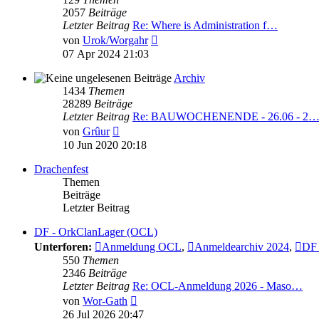
2057
Beiträge
Letzter Beitrag
Re: Where is Administration f…
Neuester
von
Urok/Worgahr
Beitrag
07 Apr 2024 21:03
Archiv
1434
Themen
28289
Beiträge
Letzter Beitrag
Re: BAUWOCHENENDE - 26.06 - 2
Neuester
von
Grûur
Beitrag
10 Jun 2020 20:18
Drachenfest
Themen
Beiträge
Letzter Beitrag
DF - OrkClanLager (OCL)
Unterforen:
Anmeldung OCL
,
Anmeldearchiv 2024
,
DF 
550
Themen
2346
Beiträge
Letzter Beitrag
Re: OCL-Anmeldung 2026 - Maso…
Neuester
von
Wor-Gath
Beitrag
26 Jul 2026 20:47