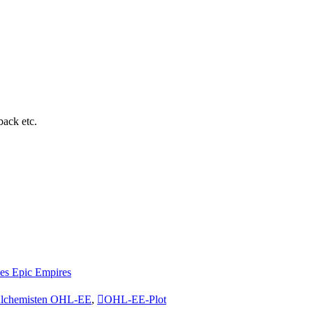
ack etc.
es Epic Empires
Alchemisten OHL-EE
,
OHL-EE-Plot