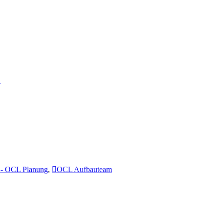
…
- OCL Planung
,
OCL Aufbauteam