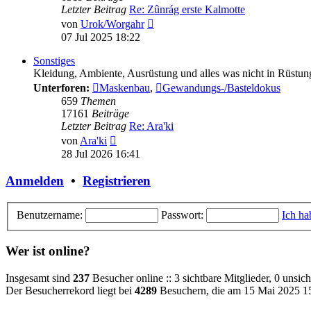
Letzter Beitrag
Re: Zûnrág erste Kalmotte
Neuester
von
Urok/Worgahr
Beitrag
07 Jul 2025 18:22
Sonstiges
Kleidung, Ambiente, Ausrüstung und alles was nicht in Rüstun
Unterforen:
Maskenbau
,
Gewandungs-/Basteldokus
659
Themen
17161
Beiträge
Letzter Beitrag
Re: Ara'ki
Neuester
von
Ara'ki
Beitrag
28 Jul 2026 16:41
Anmelden
•
Registrieren
Benutzername:
Passwort:
Ich ha
Wer ist online?
Insgesamt sind
237
Besucher online :: 3 sichtbare Mitglieder, 0 unsi
Der Besucherrekord liegt bei
4289
Besuchern, die am 15 Mai 2025 15: