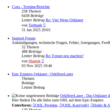
Cons - Termine/Berichte
258
Themen
6438
Beiträge
Letzter Beitrag
Re: Vier Wege Orklager
Neuester
von
Terthagk
Beitrag
31 Jan 2025 20:03
Support Forum
Ankündigungen, technische Fragen, Fehler, Anregungen, Feedb
52
Themen
488
Beiträge
Letzter Beitrag
Re: Forum neu machen?
Neuester
von
Shartok
Beitrag
03 Nov 2025 19:46
Epic Empires Orklager : OrkHeerLager
Themen
Beiträge
Letzter Beitrag
OrkHeerLager - Das Orklager d
Hier findest Du alle Infos zum OHL auf dem Epic-Empires
Unterforen:
OHL-Projekte
,
[OHL-Karn'roth]
,
Heiler & 
129
Themen