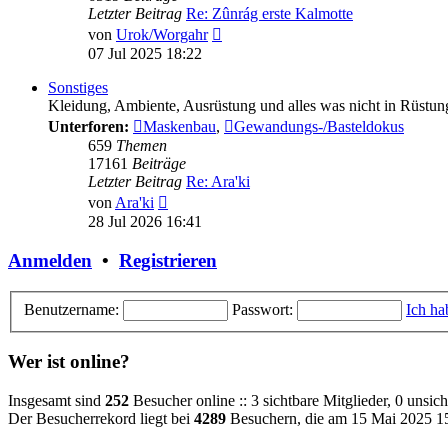
Letzter Beitrag
Re: Zûnrág erste Kalmotte
Neuester
von
Urok/Worgahr
Beitrag
07 Jul 2025 18:22
Sonstiges
Kleidung, Ambiente, Ausrüstung und alles was nicht in Rüstun
Unterforen:
Maskenbau
,
Gewandungs-/Basteldokus
659
Themen
17161
Beiträge
Letzter Beitrag
Re: Ara'ki
Neuester
von
Ara'ki
Beitrag
28 Jul 2026 16:41
Anmelden
•
Registrieren
Benutzername:
Passwort:
Ich ha
Wer ist online?
Insgesamt sind
252
Besucher online :: 3 sichtbare Mitglieder, 0 unsi
Der Besucherrekord liegt bei
4289
Besuchern, die am 15 Mai 2025 15: