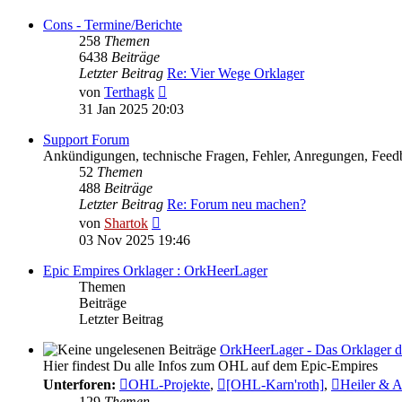
Cons - Termine/Berichte
258
Themen
6438
Beiträge
Letzter Beitrag
Re: Vier Wege Orklager
Neuester
von
Terthagk
Beitrag
31 Jan 2025 20:03
Support Forum
Ankündigungen, technische Fragen, Fehler, Anregungen, Feedb
52
Themen
488
Beiträge
Letzter Beitrag
Re: Forum neu machen?
Neuester
von
Shartok
Beitrag
03 Nov 2025 19:46
Epic Empires Orklager : OrkHeerLager
Themen
Beiträge
Letzter Beitrag
OrkHeerLager - Das Orklager d
Hier findest Du alle Infos zum OHL auf dem Epic-Empires
Unterforen:
OHL-Projekte
,
[OHL-Karn'roth]
,
Heiler & 
129
Themen