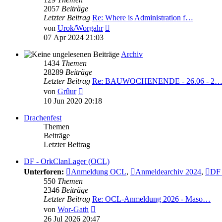
2057
Beiträge
Letzter Beitrag
Re: Where is Administration f…
Neuester
von
Urok/Worgahr
Beitrag
07 Apr 2024 21:03
Archiv
1434
Themen
28289
Beiträge
Letzter Beitrag
Re: BAUWOCHENENDE - 26.06 - 2
Neuester
von
Grûur
Beitrag
10 Jun 2020 20:18
Drachenfest
Themen
Beiträge
Letzter Beitrag
DF - OrkClanLager (OCL)
Unterforen:
Anmeldung OCL
,
Anmeldearchiv 2024
,
DF 
550
Themen
2346
Beiträge
Letzter Beitrag
Re: OCL-Anmeldung 2026 - Maso…
Neuester
von
Wor-Gath
Beitrag
26 Jul 2026 20:47