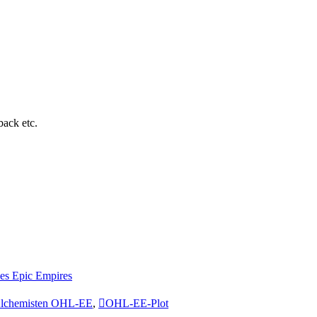
ack etc.
es Epic Empires
Alchemisten OHL-EE
,
OHL-EE-Plot