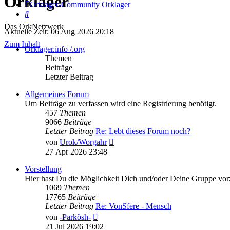
Orklager
Orklager-Community
Orklager
Suche
Das OrkNetzwerk
Aktuelle Zeit: 06 Aug 2026 20:18
Zum Inhalt
Orklager.info /.org
Themen
Beiträge
Letzter Beitrag
Allgemeines Forum
Um Beiträge zu verfassen wird eine Registrierung benötigt.
457
Themen
9066
Beiträge
Letzter Beitrag
Re: Lebt dieses Forum noch?
Neuester
von
Urok/Worgahr
Beitrag
27 Apr 2026 23:48
Vorstellung
Hier hast Du die Möglichkeit Dich und/oder Deine Gruppe vorz
1069
Themen
17765
Beiträge
Letzter Beitrag
Re: VonSfere - Mensch
Neuester
von
-Parkôsh-
Beitrag
21 Jul 2026 19:02