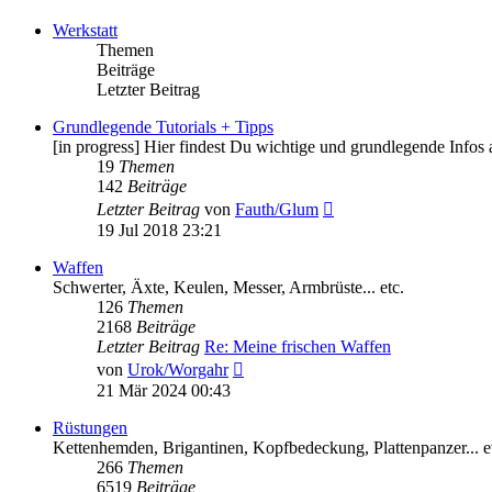
Werkstatt
Themen
Beiträge
Letzter Beitrag
Grundlegende Tutorials + Tipps
[in progress] Hier findest Du wichtige und grundlegende Infos
19
Themen
142
Beiträge
Neuester
Letzter Beitrag
von
Fauth/Glum
Beitrag
19 Jul 2018 23:21
Waffen
Schwerter, Äxte, Keulen, Messer, Armbrüste... etc.
126
Themen
2168
Beiträge
Letzter Beitrag
Re: Meine frischen Waffen
Neuester
von
Urok/Worgahr
Beitrag
21 Mär 2024 00:43
Rüstungen
Kettenhemden, Brigantinen, Kopfbedeckung, Plattenpanzer... e
266
Themen
6519
Beiträge