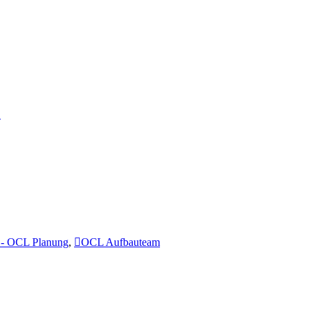
…
- OCL Planung
,
OCL Aufbauteam