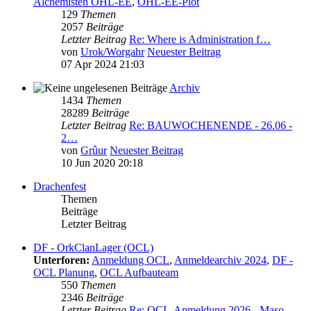
Alchemisten OHL-EE
,
OHL-EE-Plot
129
Themen
2057
Beiträge
Letzter Beitrag
Re: Where is Administration f…
von
Urok/Worgahr
Neuester Beitrag
07 Apr 2024 21:03
Archiv
1434
Themen
28289
Beiträge
Letzter Beitrag
Re: BAUWOCHENENDE - 26.06 -
2…
von
Grûur
Neuester Beitrag
10 Jun 2020 20:18
Drachenfest
Themen
Beiträge
Letzter Beitrag
DF - OrkClanLager (OCL)
Unterforen:
Anmeldung OCL
,
Anmeldearchiv 2024
,
DF -
OCL Planung
,
OCL Aufbauteam
550
Themen
2346
Beiträge
Letzter Beitrag
Re: OCL-Anmeldung 2026 - Maso…