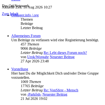
Das OrkNetzwerk
Aktuelle Zeit: 10 Aug 2026 10:27
Zum Inhalt
Orklager.info /.org
Themen
Beiträge
Letzter Beitrag
Allgemeines Forum
Um Beiträge zu verfassen wird eine Registrierung benötigt.
457
Themen
9066
Beiträge
Letzter Beitrag
Re: Lebt dieses Forum noch?
von
Urok/Worgahr
Neuester Beitrag
27 Apr 2026 23:48
Vorstellung
Hier hast Du die Möglichkeit Dich und/oder Deine Gruppe
vorzustellen.
1069
Themen
17765
Beiträge
Letzter Beitrag
Re: VonSfere - Mensch
von
-Parkôsh-
Neuester Beitrag
21 Jul 2026 19:02