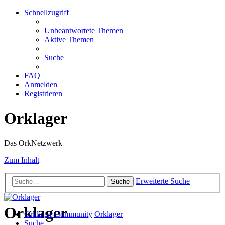
Schnellzugriff
Unbeantwortete Themen
Aktive Themen
Suche
FAQ
Anmelden
Registrieren
Orklager
Das OrkNetzwerk
Zum Inhalt
Erweiterte Suche
Suche
Orklager
Orklager-Community
Orklager
Suche