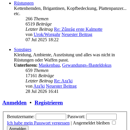
Rüstungen
Kettenhemden, Brigantinen, Kopfbedeckung, Plattenpanzer...
etc.
266
Themen
6519
Beiträge
Letzter Beitrag
Re: Zûnrág erste Kalmotte
von
Urok/Worgahr
Neuester Beitrag
07 Jul 2025 18:22
Sonstiges
Kleidung, Ambiente, Ausrüstung und alles was nicht in
Rüstungen oder Waffen passt.
Unterforen:
Maskenbau
,
Gewandungs-/Basteldokus
659
Themen
17161
Beiträge
Letzter Beitrag
Re: Ara'ki
von
Ara'ki
Neuester Beitrag
28 Jul 2026 16:41
Anmelden
•
Registrieren
Benutzername:
Passwort:
Ich habe mein Passwort vergessen
|
Angemeldet bleiben