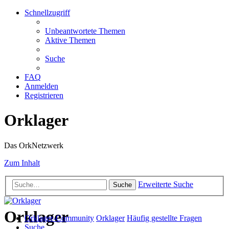
Schnellzugriff
Unbeantwortete Themen
Aktive Themen
Suche
FAQ
Anmelden
Registrieren
Orklager
Das OrkNetzwerk
Zum Inhalt
Erweiterte Suche
Suche
Orklager
Orklager-Community
Orklager
Häufig gestellte Fragen
Suche