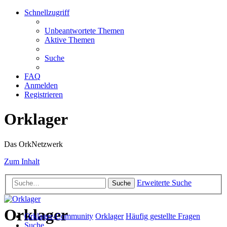
Schnellzugriff
Unbeantwortete Themen
Aktive Themen
Suche
FAQ
Anmelden
Registrieren
Orklager
Das OrkNetzwerk
Zum Inhalt
Erweiterte Suche
Suche
Orklager
Orklager-Community
Orklager
Häufig gestellte Fragen
Suche