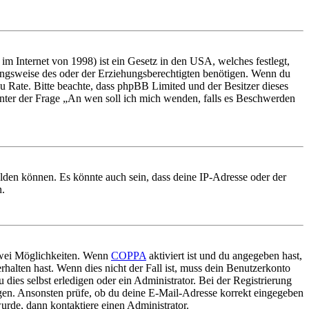
m Internet von 1998) ist ein Gesetz in den USA, welches festlegt,
ungsweise des oder der Erziehungsberechtigten benötigen. Wenn du
nd zu Rate. Bitte beachte, dass phpBB Limited und der Besitzer dieses
 unter der Frage „An wen soll ich mich wenden, falls es Beschwerden
elden können. Es könnte auch sein, dass deine IP-Adresse oder der
n.
 zwei Möglichkeiten. Wenn
COPPA
aktiviert ist und du angegeben hast,
rhalten hast. Wenn dies nicht der Fall ist, muss dein Benutzerkonto
 dies selbst erledigen oder ein Administrator. Bei der Registrierung
ungen. Ansonsten prüfe, ob du deine E-Mail-Adresse korrekt eingegeben
urde, dann kontaktiere einen Administrator.