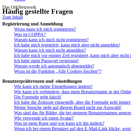
Das OrkNetzwerk
Häufig gestellte Fragen
Zum Inhalt
Registrierung und Anmeldung
Wozu muss ich mich registrieren?
Was ist COPPA?
Warum kann ich mich nicht registrieren?
Ich habe mich registriert, kann mich aber nicht anmelden!
Warum kann ich mich nicht anmelden?
Ich habe mich vor einiger Zeit registriert, kann mich aber nich
Ich habe mein Passwort vergessen!
Warum werde ich automatisch abgemeldet?
Wozu ist die Funktion „Alle Cookies löschen“?
Benutzerpräferenzen und -einstellungen
Wie kann ich meine Einstellungen ändern?
Wie kann ich verhindern, dass mein Benutzername in der Onlin
Die Forenuhr geht falsch!
Ich habe die Zeitzone eingestellt, aber die Forenuhr geht immer
Meine Sprache steht auf diesem Board nicht zur Auswahl!
Was sind das für Bilder, die bei meinem Benutzernamen angez
Wie verwende ich einen Avatar?
Was ist mein Rang und wie kann ich ihn ändern?
Wenn ich bei einem Benutzer auf den E-Mail-Link klicke, werd