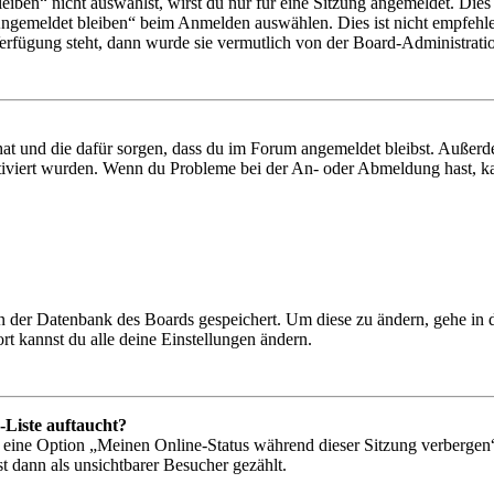
en“ nicht auswählst, wirst du nur für eine Sitzung angemeldet. Dies
Angemeldet bleiben“ beim Anmelden auswählen. Dies ist nicht empfehle
Verfügung steht, dann wurde sie vermutlich von der Board-Administratio
 hat und die dafür sorgen, dass du im Forum angemeldet bleibst. Außer
tiviert wurden. Wenn du Probleme bei der An- oder Abmeldung hast, ka
 in der Datenbank des Boards gespeichert. Um diese zu ändern, gehe in
t kannst du alle deine Einstellungen ändern.
-Liste auftaucht?
n eine Option „Meinen Online-Status während dieser Sitzung verbergen
t dann als unsichtbarer Besucher gezählt.