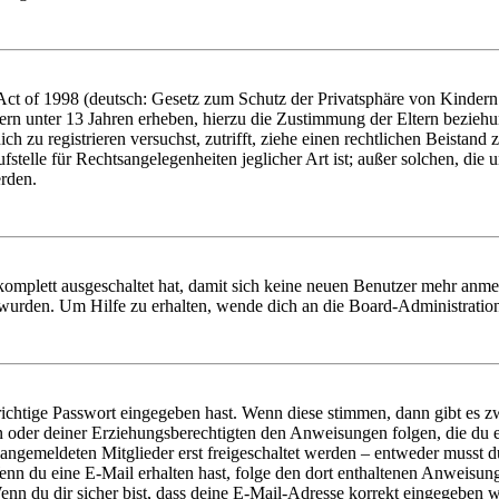
t of 1998 (deutsch: Gesetz zum Schutz der Privatsphäre von Kindern i
ern unter 13 Jahren erheben, hierzu die Zustimmung der Eltern bezieh
dich zu registrieren versuchst, zutrifft, ziehe einen rechtlichen Beista
stelle für Rechtsangelegenheiten jeglicher Art ist; außer solchen, die
erden.
 komplett ausgeschaltet hat, damit sich keine neuen Benutzer mehr anm
 wurden. Um Hilfe zu erhalten, wende dich an die Board-Administratio
richtige Passwort eingegeben hast. Wenn diese stimmen, dann gibt es
ern oder deiner Erziehungsberechtigten den Anweisungen folgen, die du e
 angemeldeten Mitglieder erst freigeschaltet werden – entweder musst du
. Wenn du eine E-Mail erhalten hast, folge den dort enthaltenen Anweis
nn du dir sicher bist, dass deine E-Mail-Adresse korrekt eingegeben w