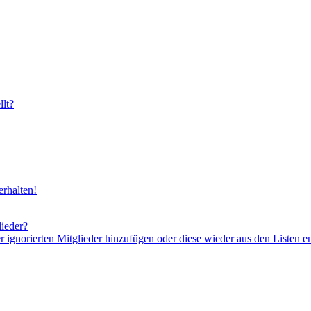
lt?
rhalten!
lieder?
er ignorierten Mitglieder hinzufügen oder diese wieder aus den Listen e