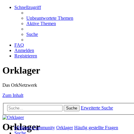
Schnellzugriff
Unbeantwortete Themen
Aktive Themen
Suche
FAQ
Anmelden
Registrieren
Orklager
Das OrkNetzwerk
Zum Inhalt
Erweiterte Suche
Suche
Orklager
Orklager-Community
Orklager
Häufig gestellte Fragen
Suche