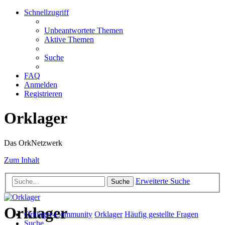
Schnellzugriff
Unbeantwortete Themen
Aktive Themen
Suche
FAQ
Anmelden
Registrieren
Orklager
Das OrkNetzwerk
Zum Inhalt
Erweiterte Suche
Suche
Orklager
Orklager-Community
Orklager
Häufig gestellte Fragen
Suche